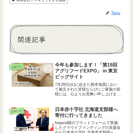
Tanu
関連記事
今年も参加します！「第19回
お知らせ
アグリフードEXPO」 in 東京
ビッグサイト
7月28日(火)に起きた熊本地震におい
て被災された皆様ならびにご家族の皆
様には、心よりお見舞い申し上げま
す。今もなお余震が続き、不安な日々
を過ごされている皆様の安全と、被災
地の一日も早い復旧・復興を心よりお
日本赤十字社 北海道支部様へ
お知らせ
祈り申し上げます。さて、タイトル
寄付に行ってきました
の...
forgood様のプラットフォームで実施
したクラウドファンディングの支援金
から日本赤十字社 北海道支部様へ寄