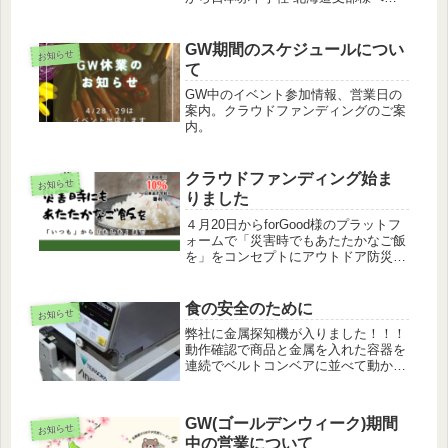
付させていただきました(目標金額の
10％の25,000円)。これからも弊社で
実現可能な範囲で継続的に支援を実施
GW期間のスケジュールについ
お知らせ
していきたいと思います。
て
GW中のイベント参加情報、営業日の
案内。クラウドファンディングのご案
内。
クラウドファンディング始ま
お知らせ
りました
４月20日からforGood様のプラットフ
ォームで「災害時でもあたたかなご飯
を」をコンセプトにアウトドア防災や
ローリングストックとしてのお米を提
案させていただいております。また支
援金の10％を日本赤十字社 北海道支
食の安全のために
お知らせ
部 様に寄付させていただき...
弊社に金属探知機が入りました！！！
動作確認で商品と金属を入れた容器を
連続でベルトコンベアに並べて動かし
たところ、ちゃんと作動しました(無
反応だと困るんですが…)。パック業
をしている中で、やはり異物混入は
GW(ゴールデンウィーク)期間
「ダメ、絶対！」と思いますので、今
お知らせ
中の営業について
後も...